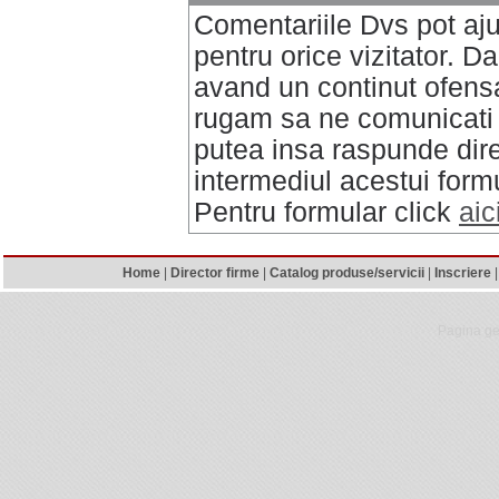
Comentariile Dvs pot aj
pentru orice vizitator. D
avand un continut ofensa
rugam sa ne comunicati
putea insa raspunde direc
intermediul acestui formu
Pentru formular click
aic
Home
|
Director firme
|
Catalog produse/servicii
|
Inscriere
Pagina ge