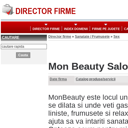
DIRECTOR FIRME
INDEX DOMENII
FIRME PE JUDETE
CA
Director firme
»
Sanatate / Frumusete
»
Sex
CAUTARE
Mon Beauty Sal
Date firma
Catalog produse/servicii
MonBeauty este locul un
se dilata si unde veti ga
liniste, frumusete si relax
ajuta sa va intariti sana