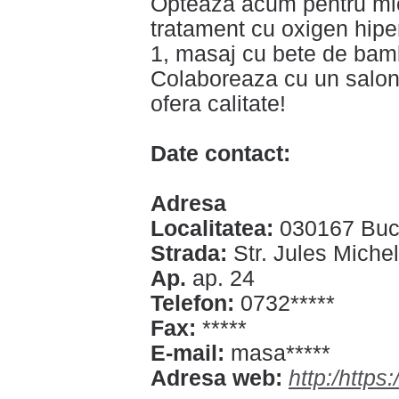
Opteaza acum pentru mi
tratament cu oxigen hip
1, masaj cu bete de bamb
Colaboreaza cu un salon
ofera calitate!
Date contact:
Adresa
Localitatea:
030167 Buc
Strada:
Str. Jules Miche
Ap.
ap. 24
Telefon:
0732*****
Fax:
*****
E-mail:
masa*****
Adresa web:
http:/http