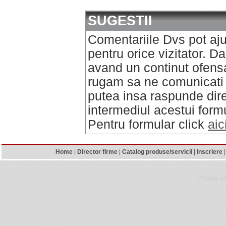
SUGESTII
Comentariile Dvs pot aj
pentru orice vizitator. D
avand un continut ofensa
rugam sa ne comunicati
putea insa raspunde direc
intermediul acestui formu
Pentru formular click
aic
Home
|
Director firme
|
Catalog produse/servicii
|
Inscriere
Pagina ge