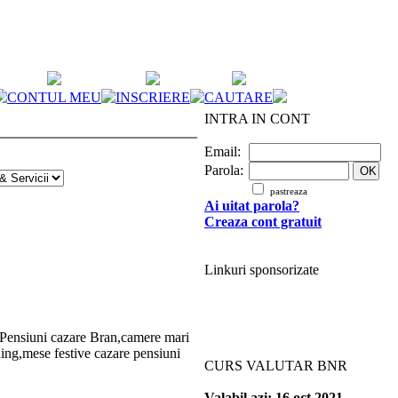
CONTUL MEU
INSCRIERE
CAUTARE
INTRA IN CONT
Email:
Parola:
pastreaza
Ai uitat parola?
Creaza cont gratuit
Linkuri sponsorizate
Pensiuni
cazare Bran,camere mari
ning,mese festive cazare
pensiuni
CURS VALUTAR BNR
Valabil azi: 16 oct 2021