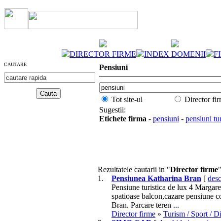
DIRECTOR FIRME
INDEX DOMENII
F
CAUTARE
Pensiuni
Tot site-ul
Director fi
Sugestii:
Etichete firma
-
pensiuni
-
pensiuni tur
Rezultatele cautarii in "
Director firme
1.
Pensiunea Katharina Bran
[
desc
Pensiune turistica de lux 4 Margar
spatioase balcon,cazare pensiune c
Bran. Parcare teren ...
Director firme
»
Turism / Sport / D