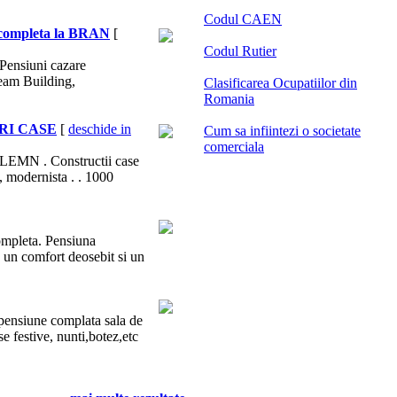
Codul CAEN
 completa la BRAN
[
Codul Rutier
Pensiuni
cazare
Team Building,
Clasificarea Ocupatiilor din
Romania
URI CASE
[
deschide in
Cum sa infiintezi o societate
comerciala
LEMN . Constructii case
 modernista . . 1000
completa. Pensiuna
 un comfort deosebit si un
pensiune complata sala de
e festive, nunti,botez,etc