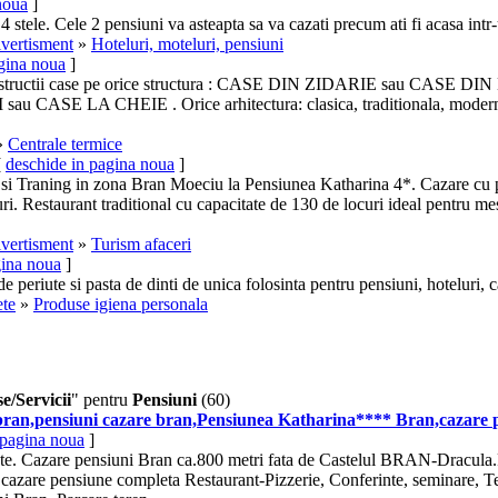
noua
]
4 stele. Cele 2
pensiuni
va asteapta sa va cazati precum ati fi acasa intr
ivertisment
»
Hoteluri, moteluri, pensiuni
gina noua
]
ructii case pe orice structura : CASE DIN ZIDARIE sau CASE DIN L
 CASE LA CHEIE . Orice arhitectura: clasica, traditionala, modernist
»
Centrale termice
[
deschide in pagina noua
]
i Traning in zona Bran Moeciu la Pensiunea Katharina 4*. Cazare cu 
ri. Restaurant traditional cu capacitate de 130 de locuri ideal pentru mes
ivertisment
»
Turism afaceri
gina noua
]
de periute si pasta de dinti de unica folosinta pentru
pensiuni
, hoteluri, 
ete
»
Produse igiena personala
e/Servicii
" pentru
Pensiuni
(60)
bran,
pensiuni
cazare bran,Pensiunea Katharina**** Bran,cazare
 pagina noua
]
ete. Cazare
pensiuni
Bran ca.800 metri fata de Castelul BRAN-Dracula.
cazare pensiune completa Restaurant-Pizzerie, Conferinte, seminare, 