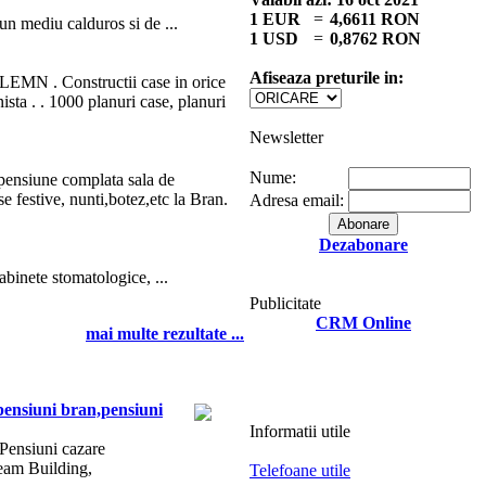
1 EUR
=
4,6611 RON
-un mediu calduros si de ...
1 USD
=
0,8762 RON
Afiseaza preturile in:
EMN . Constructii case in orice
a . . 1000 planuri case, planuri
Newsletter
Nume:
pensiune complata sala de
e festive, nunti,botez,etc la Bran.
Adresa email:
Dezabonare
cabinete stomatologice, ...
Publicitate
CRM Online
mai multe rezultate ...
pensiuni
bran,
pensiuni
Informatii utile
Pensiuni
cazare
Team Building,
Telefoane utile