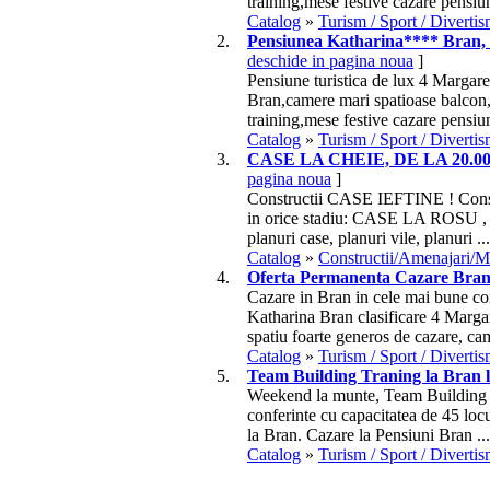
training,mese festive cazare
pensiu
Catalog
»
Turism / Sport / Diverti
2.
Pensiunea Katharina**** Bran, 
deschide in pagina noua
]
Pensiune turistica de lux 4 Margar
Bran,camere mari spatioase balcon,
training,mese festive cazare
pensiu
Catalog
»
Turism / Sport / Diverti
3.
CASE LA CHEIE, DE LA 20.
pagina noua
]
Constructii CASE IEFTINE ! Cons
in orice stadiu: CASE LA ROSU , L
planuri case, planuri vile, planuri ...
Catalog
»
Constructii/Amenajari/M
4.
Oferta Permanenta Cazare Bra
Cazare in Bran in cele mai bune con
Katharina Bran clasificare 4 Marga
spatiu foarte generos de cazare, cam
Catalog
»
Turism / Sport / Diverti
5.
Team Building Traning la Bran 
Weekend la munte, Team Building s
conferinte cu capacitatea de 45 locu
la Bran. Cazare la
Pensiuni
Bran ...
Catalog
»
Turism / Sport / Diverti