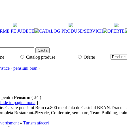
IRME PE JUDETE
CATALOG PRODUSE/SERVICII
OFERTE
rme
Catalog produse
Oferte
istice
-
pensiuni bran
-
" pentru
Pensiuni
( 34 )
hide in pagina noua
]
ete. Cazare
pensiuni
Bran ca.800 metri fata de Castelul BRAN-Dracula.
ompleta Restaurant-Pizzerie, Conferinte, seminare, Team Building, trai
ivertisment
»
Turism afaceri