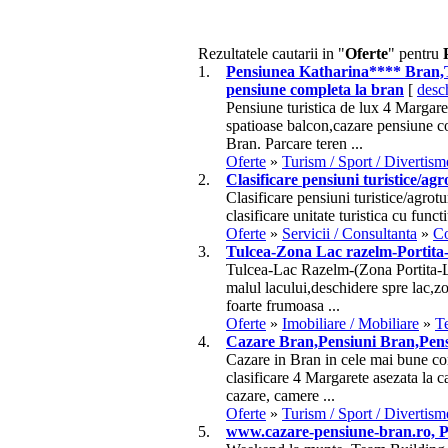
Rezultatele cautarii in "
Oferte
" pentru
1.
Pensiunea Katharina**** Bran,T
pensiune completa la bran
[
desc
Pensiune turistica de lux 4 Margar
spatioase balcon,cazare pensiune c
Bran. Parcare teren ...
Oferte
»
Turism / Sport / Divertism
2.
Clasificare
pensiuni
turistice/agro
Clasificare
pensiuni
turistice/agrot
clasificare unitate turistica cu funct
Oferte
»
Servicii / Consultanta
»
Co
3.
Tulcea-Zona Lac razelm-Portita-
Tulcea-Lac Razelm-(Zona Portita-La
malul lacului,deschidere spre lac,
foarte frumoasa ...
Oferte
»
Imobiliare / Mobiliare
»
T
4.
Cazare Bran,
Pensiuni
Bran,Pens
Cazare in Bran in cele mai bune con
clasificare 4 Margarete asezata la 
cazare, camere ...
Oferte
»
Turism / Sport / Divertism
5.
www.cazare-pensiune-bran.ro, 