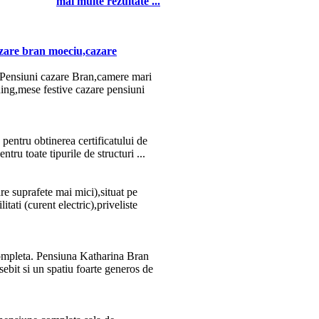
mai multe rezultate ...
zare bran moeciu,cazare
Pensiuni
cazare Bran,camere mari
ning,mese festive cazare
pensiuni
pentru obtinerea certificatului de
ntru toate tipurile de structuri ...
e suprafete mai mici),situat pe
litati (curent electric),priveliste
 completa. Pensiuna Katharina Bran
ebit si un spatiu foarte generos de