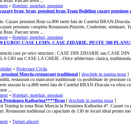
ni
Bran. Parcare teren ...
sment
»
Hoteluri, moteluri, pensiuni
cazare bran, bran,
pensiuni
bran,Team Building cazare pensiune
ete. Cazare
pensiuni
Bran ca.800 metri fata de Castelul BRAN-Dracula.
cazare pensiune completa Restaurant-Pizzerie, Conferinte, seminare, 
ni
Bran. Parcare teren ...
sment
»
Hoteluri, moteluri, pensiuni
000 EURO!! CASE LEMN. CASE ZIDARIE. PESTE 500 PLAN
tructii case pe orice structura : CASE DIN ZIDARIE sau CASE DIN 
A GRI sau CASE LA CHEIE . Orice arhitectura: clasica, traditionala,
obilier
»
Proiectare Civila
n
pensiuni
Moeciu,restaurant traditional
[
deschide in pagina noua
]
ditii, restaurant cu mancaruri traditionale cu posibilitate de pensiune 
rete asezata la ca.800 metri fata de Castelul BRAN-Dracula va ofera cu
ere ...
sment
»
Hoteluri, moteluri, pensiuni
la Pensiunea Katharina****Bran
[
deschide in pagina noua
]
i Traning in zona Bran Moeciu la Pensiunea Katharina 4*. Cazare cu 
ri. Restaurant traditional cu capacitate de 130 de locuri ideal pentru mes
sment
»
Turism afaceri