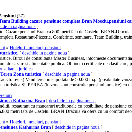
Pensiuni
(37)
eam Building cazare pensiune completa,Bran Moeciu,
pensiuni
ca
hide in pagina noua
]
ete. Cazare
pensiuni
Bran ca.800 metri fata de Castelul BRAN-Dracula.
ompleta Restaurant-Pizzerie, Conferinte, seminare, Team Building, trai
ent
»
Hoteluri, moteluri, pensiuni
turistice.
[
deschide in pagina noua
]
uristice. Biroul de consultanta Master Business, intocmeste documentatia 
iuni de cazare si alimentatie publica. Obtinem certificate de clasificare, pe
nsultanta juridica
Teren Zona turistica
[
deschide in pagina noua
]
c Golovita)-Vand teren in suprafata de 50.000 m.p. (posibilitate vanzar
zona turistica SUPERBA,(in zona sunt construite
pensiuni
turistice),cu uti
erenuri
iunea Katharina Bran
[
deschide in pagina noua
]
ditii, restaurant cu mancaruri traditionale cu posibilitate de pensiune
ca.800 metri fata de Castelul BRAN-Dracula va ofera cu un comfort deos
ent
»
Hoteluri, moteluri, pensiuni
Pensiunea Katharina Bran
[
deschide in pagina noua
]