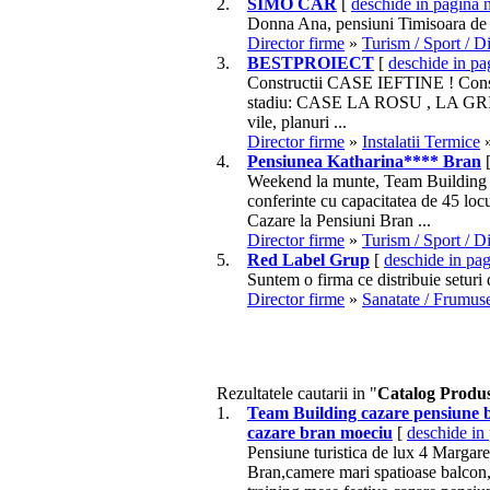
2.
SIMO CAR
[
deschide in pagina 
Donna Ana,
pensiuni
Timisoara de 
Director firme
»
Turism / Sport / D
3.
BESTPROIECT
[
deschide in pa
Constructii CASE IEFTINE ! Const
stadiu: CASE LA ROSU , LA GRI sau
vile, planuri ...
Director firme
»
Instalatii Termice
4.
Pensiunea Katharina**** Bran
Weekend la munte, Team Building s
conferinte cu capacitatea de 45 locu
Cazare la
Pensiuni
Bran ...
Director firme
»
Turism / Sport / D
5.
Red Label Grup
[
deschide in pa
Suntem o firma ce distribuie seturi 
Director firme
»
Sanatate / Frumus
Rezultatele cautarii in "
Catalog Produs
1.
Team Building cazare pensiune 
cazare bran moeciu
[
deschide in
Pensiune turistica de lux 4 Margar
Bran,camere mari spatioase balcon,